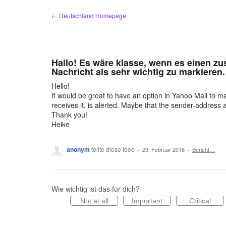
Zum
← Deutschland Homepage
Inhalt
springen
Hallo! Es wäre klasse, wenn es einen z
Nachricht als sehr wichtig zu markieren.
Hello!
It would be great to have an option in Yahoo Mail to m
receives it, is alerted. Maybe that the sender-address a
Thank you!
Heike
anonym
teilte diese Idee
·
29. Februar 2016
·
Bericht…
Wie wichtig ist das für dich?
Not at all
Important
Critical