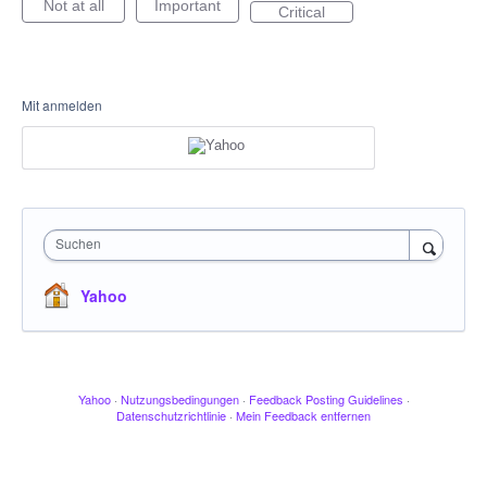
Not at all
Important
Critical
Mit anmelden
Suchen
Yahoo
Yahoo
·
Nutzungsbedingungen
·
Feedback Posting Guidelines
·
Datenschutzrichtlinie
·
Mein Feedback entfernen