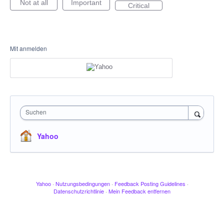
Not at all
Important
Critical
Mit anmelden
Suchen
Yahoo
Yahoo
·
Nutzungsbedingungen
·
Feedback Posting Guidelines
·
Datenschutzrichtlinie
·
Mein Feedback entfernen