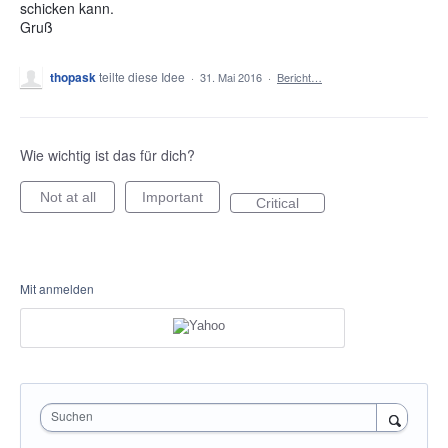
schicken kann.
Gruß
thopask
teilte diese Idee
·
31. Mai 2016
·
Bericht…
Wie wichtig ist das für dich?
Not at all
Important
Critical
Mit anmelden
Suchen