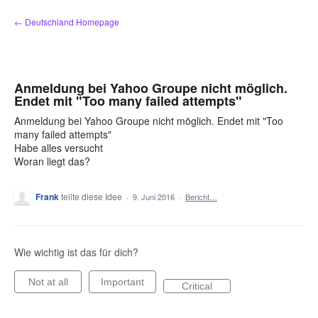
Zum
← Deutschland Homepage
Inhalt
springen
Anmeldung bei Yahoo Groupe nicht möglich.
Endet mit "Too many failed attempts"
Anmeldung bei Yahoo Groupe nicht möglich. Endet mit "Too
many failed attempts"
Habe alles versucht
Woran liegt das?
Frank
teilte diese Idee
·
9. Juni 2016
·
Bericht…
Wie wichtig ist das für dich?
Not at all
Important
Critical