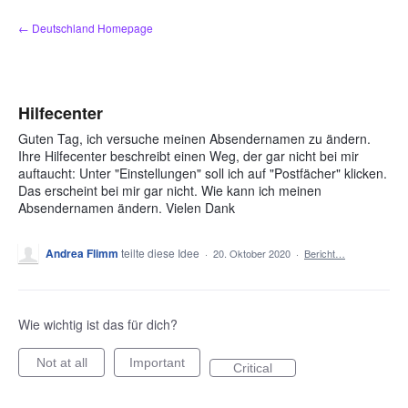
Zum
← Deutschland Homepage
Inhalt
springen
Hilfecenter
Guten Tag, ich versuche meinen Absendernamen zu ändern.
Ihre Hilfecenter beschreibt einen Weg, der gar nicht bei mir
auftaucht: Unter "Einstellungen" soll ich auf "Postfächer" klicken.
Das erscheint bei mir gar nicht. Wie kann ich meinen
Absendernamen ändern. Vielen Dank
Andrea Flimm
teilte diese Idee
·
20. Oktober 2020
·
Bericht…
Wie wichtig ist das für dich?
Not at all
Important
Critical