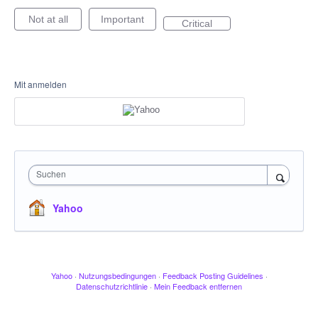
Not at all
Important
Critical
Mit anmelden
Suchen
Yahoo
Yahoo
·
Nutzungsbedingungen
·
Feedback Posting Guidelines
·
Datenschutzrichtlinie
·
Mein Feedback entfernen