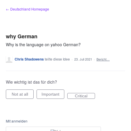
Zum
← Deutschland Homepage
Inhalt
springen
why German
Why is the language on yahoo German?
Chris Shadowens
teilte diese Idee
·
23. Juli 2021
·
Bericht…
Wie wichtig ist das für dich?
Not at all
Important
Critical
Mit anmelden