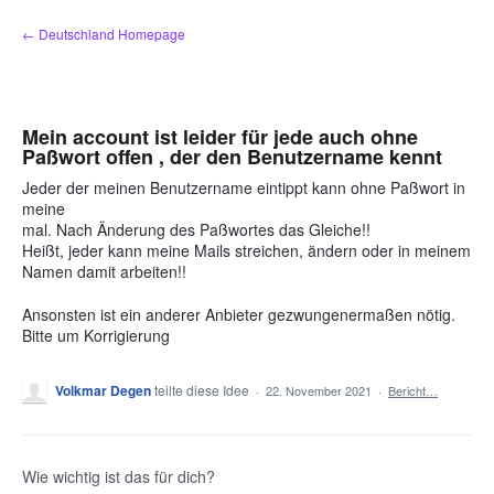
Zum
← Deutschland Homepage
Inhalt
springen
Mein account ist leider für jede auch ohne
Paßwort offen , der den Benutzername kennt
Jeder der meinen Benutzername eintippt kann ohne Paßwort in
meine
mal. Nach Änderung des Paßwortes das Gleiche!!
Heißt, jeder kann meine Mails streichen, ändern oder in meinem
Namen damit arbeiten!!
Ansonsten ist ein anderer Anbieter gezwungenermaßen nötig.
Bitte um Korrigierung
Volkmar Degen
teilte diese Idee
·
22. November 2021
·
Bericht…
Wie wichtig ist das für dich?