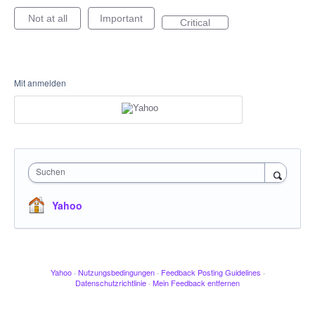
Not at all
Important
Critical
Mit anmelden
Suchen
Yahoo
Yahoo
·
Nutzungsbedingungen
·
Feedback Posting Guidelines
·
Datenschutzrichtlinie
·
Mein Feedback entfernen