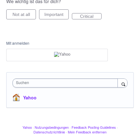
Wie wichtig ist das für dich?
Not at all
Important
Critical
Mit anmelden
Suchen
Yahoo
Yahoo
·
Nutzungsbedingungen
·
Feedback Posting Guidelines
·
Datenschutzrichtlinie
·
Mein Feedback entfernen