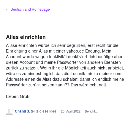
Zum
← Deutschland Homepage
Inhalt
springen
Alias einrichten
Aliase einrichten würde ich sehr begrüßen, erst recht für die
Einrichtung einer Alias mit einer yahoo.de Endung. Mein
Acoount wurde wegen Inaktivität deaktiviert. Ich benötige aber
diesen Account und meine Passwörter von anderen Diensten
zurück zu setzen. Wenn ihr die Möglichkeit auch nicht anbietet,
wäre es zumindest mglich das die Technik mir zu meiner com
Addresse einen de Alias dazu schaltet, damit ich endlich meine
Passwörter zurück setzen kann?? Das wäre echt nett.
Lieben Gruß
Chanti S.
teilte diese Idee
·
20. April 2022
·
Bericht…