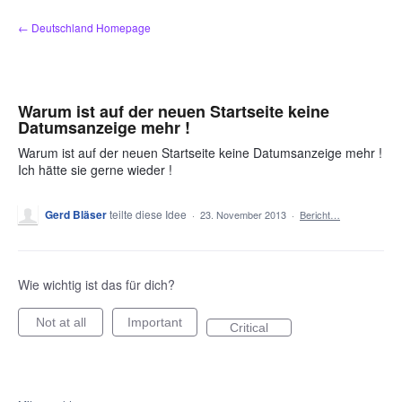
Zum
← Deutschland Homepage
Inhalt
springen
Warum ist auf der neuen Startseite keine
Datumsanzeige mehr !
Warum ist auf der neuen Startseite keine Datumsanzeige mehr !
Ich hätte sie gerne wieder !
Gerd Bläser
teilte diese Idee
·
23. November 2013
·
Bericht…
Wie wichtig ist das für dich?
Not at all
Important
Critical