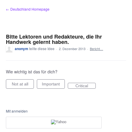
Zum
← Deutschland Homepage
Inhalt
springen
Bitte Lektoren und Redakteure, die Ihr
Handwerk gelernt haben.
anonym
teilte diese Idee
·
2. Dezember 2013
·
Bericht…
Wie wichtig ist das für dich?
Not at all
Important
Critical
Mit anmelden