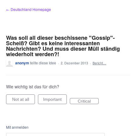
Zum
← Deutschland Homepage
Inhalt
springen
Was soll all dieser beschissene "Gossip"-
Scheiß? Gibt es keine interessanten
Nachrichten? Und muss dieser Müll ständig
wiederholt werden?!
anonym
teilte diese Idee
·
2. Dezember 2013
·
Bericht…
Wie wichtig ist das für dich?
Not at all
Important
Critical
Mit anmelden