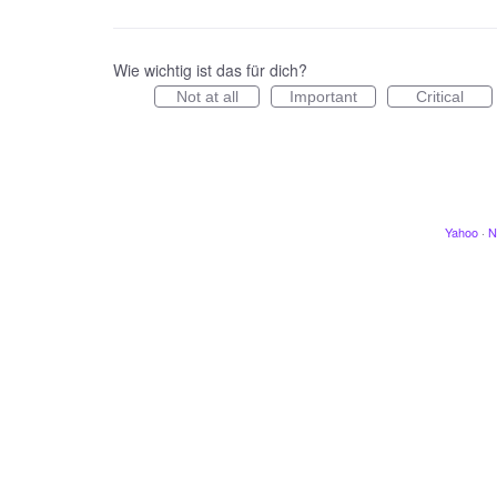
Wie wichtig ist das für dich?
Not at all
Important
Critical
Yahoo
·
N