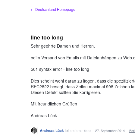
Zum
← Deutschland Homepage
Inhalt
springen
line too long
Sehr geehrte Damen und Herren,
beim Versand von Emails mit Dateianhängen zu Web.
501 syntax error - line too long
Dies scheint wohl daran zu liegen, dass die spezifizier
RFC2822 besagt, dass Zeilen maximal 998 Zeichen lang
Diesen Defekt sollten Sie korrigieren.
Mit freundlichen Grüßen
Andreas Lück
Andreas Lück
teilte diese Idee
·
27. September 2014
·
Ber