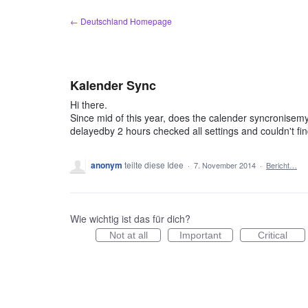
Zum
← Deutschland Homepage
Inhalt
springen
Kalender Sync
Hi there.
Since mid of this year, does the calender syncronisem
delayedby 2 hours checked all settings and couldn't fi
anonym
teilte diese Idee
·
7. November 2014
·
Bericht…
Wie wichtig ist das für dich?
Not at all
Important
Critical