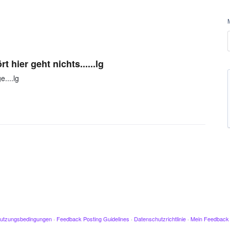
t hier geht nichts......lg
....lg
utzungsbedingungen
·
Feedback Posting Guidelines
·
Datenschutzrichtlinie
·
Mein Feedback 