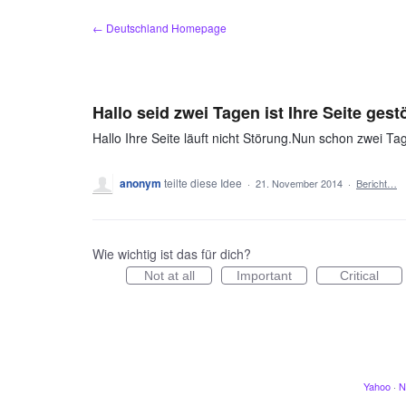
Zum
← Deutschland Homepage
Inhalt
springen
Hallo seid zwei Tagen ist Ihre Seite gestör
Hallo Ihre Seite läuft nicht Störung.Nun schon zwei Tage
anonym
teilte diese Idee
·
21. November 2014
·
Bericht…
Wie wichtig ist das für dich?
Not at all
Important
Critical
Yahoo
·
N