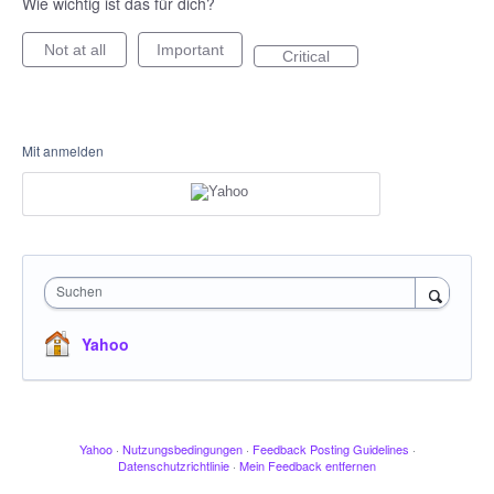
Wie wichtig ist das für dich?
Not at all
Important
Critical
Mit anmelden
Suchen
Yahoo
Yahoo
·
Nutzungsbedingungen
·
Feedback Posting Guidelines
·
Datenschutzrichtlinie
·
Mein Feedback entfernen