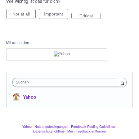
Wie wichtig ist das für dich?
Not at all
Important
Critical
Mit anmelden
Suchen
Yahoo
Yahoo
·
Nutzungsbedingungen
·
Feedback Posting Guidelines
·
Datenschutzrichtlinie
·
Mein Feedback entfernen