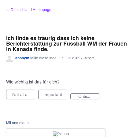
Zum
← Deutschland Homepage
Inhalt
springen
ich finde es traurig dass ich keine
Berichterstattung zur Fussball WM der Frauen
in Kanada finde.
anonym
teilte diese Idee
·
7. Juni 2015
·
Bericht…
Wie wichtig ist das für dich?
Not at all
Important
Critical
Mit anmelden