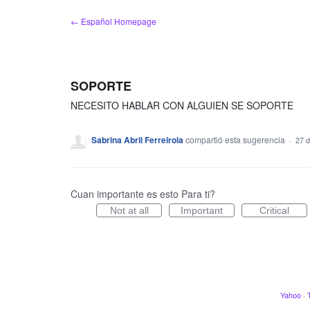
saltar
← Español Homepage
al
contenido
SOPORTE
NECESITO HABLAR CON ALGUIEN SE SOPORTE
Sabrina Abril Ferreirola
compartió esta sugerencia
·
27 d
Cuan importante es esto Para ti?
Not at all
Important
Critical
Yahoo
·