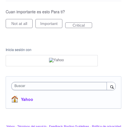
Cuan importante es esto Para ti?
Not at all
Important
Critical
Inicia sesión con
Buscar
Yahoo
Yahoo
·
Términos del servicio
·
Feedback Posting Guidelines
·
Política de privacidad