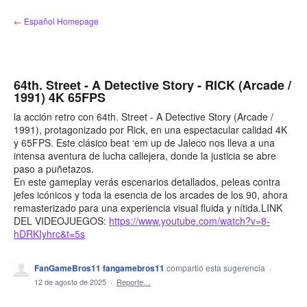
saltar
← Español Homepage
al
contenido
64th. Street - A Detective Story - RICK (Arcade /
1991) 4K 65FPS
la acción retro con 64th. Street - A Detective Story (Arcade /
1991), protagonizado por Rick, en una espectacular calidad 4K
y 65FPS. Este clásico beat ‘em up de Jaleco nos lleva a una
intensa aventura de lucha callejera, donde la justicia se abre
paso a puñetazos.
En este gameplay verás escenarios detallados, peleas contra
jefes icónicos y toda la esencia de los arcades de los 90, ahora
remasterizado para una experiencia visual fluida y nítida.LINK
DEL VIDEOJUEGOS:
https://www.youtube.com/watch?v=8-
hDRKIyhrc&t=5s
FanGameBros11 fangamebros11
compartió esta sugerencia
·
12 de agosto de 2025
·
Reporte…