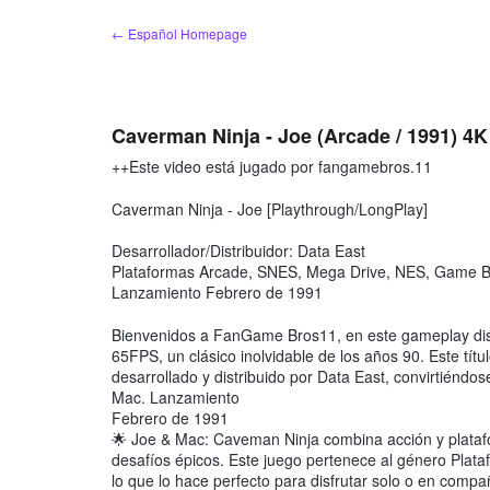
saltar
← Español Homepage
al
contenido
Caverman Ninja - Joe (Arcade / 1991) 4
++Este video está jugado por fangamebros.11
Caverman Ninja - Joe [Playthrough/LongPlay]
Desarrollador/Distribuidor: Data East
Plataformas Arcade, SNES, Mega Drive, NES, Game 
Lanzamiento Febrero de 1991
Bienvenidos a FanGame Bros11, en este gameplay dis
65FPS, un clásico inolvidable de los años 90. Este t
desarrollado y distribuido por Data East, convirtiéndo
Mac. Lanzamiento
Febrero de 1991
🌟 Joe & Mac: Caveman Ninja combina acción y platafo
desafíos épicos. Este juego pertenece al género Plat
lo que lo hace perfecto para disfrutar solo o en c