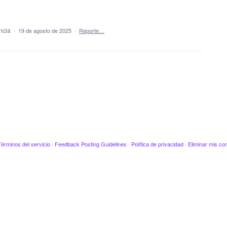
encia
·
19 de agosto de 2025
·
Reporte…
Términos del servicio
·
Feedback Posting Guidelines
·
Política de privacidad
·
Eliminar mis co