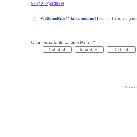
v=2pXRxp1dIRM
FanGameBros11 fangamebros11
compartió esta suger
Cuan importante es esto Para ti?
Not at all
Important
Critical
Yahoo
·