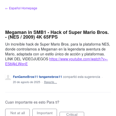
saltar
← Español Homepage
al
contenido
Megaman in SMB1 - Hack of Super Mario Bros.
- (NES / 2009) 4K 65FPS
Un increíble hack de Super Mario Bros. para la plataforma NES,
donde controlamos a Megaman en la legendaria aventura de
Mario, adaptada con un estilo único de acción y plataformas.
LINK DEL VIDEOJUEGOS
https://www.youtube.com/watch?v=-
ES8AkLWqnE
FanGameBros11 fangamebros11
compartió esta sugerencia
·
20 de agosto de 2025
·
Reporte…
Cuan importante es esto Para ti?
Not at all
Important
Critical