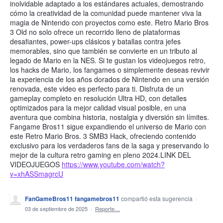
inolvidable adaptado a los estándares actuales, demostrando
cómo la creatividad de la comunidad puede mantener viva la
magia de Nintendo con proyectos como este. Retro Mario Bros
3 Old no solo ofrece un recorrido lleno de plataformas
desafiantes, power-ups clásicos y batallas contra jefes
memorables, sino que también se convierte en un tributo al
legado de Mario en la NES. Si te gustan los videojuegos retro,
los hacks de Mario, los fangames o simplemente deseas revivir
la experiencia de los años dorados de Nintendo en una versión
renovada, este video es perfecto para ti. Disfruta de un
gameplay completo en resolución Ultra HD, con detalles
optimizados para la mejor calidad visual posible, en una
aventura que combina historia, nostalgia y diversión sin límites.
Fangame Bros11 sigue expandiendo el universo de Mario con
este Retro Mario Bros. 3 SMB3 Hack, ofreciendo contenido
exclusivo para los verdaderos fans de la saga y preservando lo
mejor de la cultura retro gaming en pleno 2024.LINK DEL
VIDEOJUEGOS
https://www.youtube.com/watch?
v=xhASSmagrcU
FanGameBros11 fangamebros11
compartió esta sugerencia
·
03 de septiembre de 2025
·
Reporte…