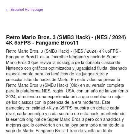
saltar
← Español Homepage
al
contenido
Retro Mario Bros. 3 (SMB3 Hack) - (NES / 2024)
4K 65FPS - Fangame Bros11
Retro Mario Bros. 3 (SMB3 Hack) - (NES / 2024) 4K 65FPS -
Fangame Bros11 es un increíble fangame y hack de Super
Mario Bros 3 que revive la nostalgia de la consola clásica de
Nintendo con gráficos optimizados y jugabilidad fluida, diseñado
especialmente para los fanáticos de los juegos retro y
coleccionistas de hacks de Mario. En este video se presenta
Retro Mario Bros 3 (SMB3 Hack) (Old) en su versión completa
para la plataforma NES, región USA, con un año de lanzamiento
2024, ofreciendo una experiencia única que combina lo mejor
de los clásicos con la potencia de la era moderna. Este
gameplay en calidad 4K y a 65FPS muestra en detalle cada
nivel, cada enemigo y cada secreto de este hack, manteniendo
la esencia original de Super Mario Bros 3 pero con añadidos y
mejoras que lo convierten en una joya para todo amante de la
saga de Mario. Fangame Bros11 trae de vuelta un título