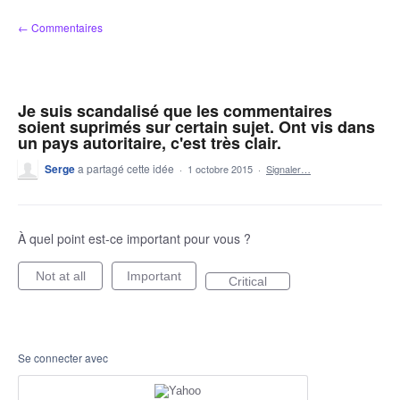
Aller
← Commentaires
au
contenu
Je suis scandalisé que les commentaires
soient suprimés sur certain sujet. Ont vis dans
un pays autoritaire, c'est très clair.
Serge
a partagé cette idée
·
1 octobre 2015
·
Signaler…
À quel point est-ce important pour vous ?
Not at all
Important
Critical
Se connecter avec