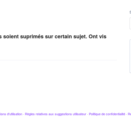
 soient suprimés sur certain sujet. Ont vis
ions d'utilisation
·
Règles relatives aux suggestions utilisateur
·
Politique de confidentialité
·
Re