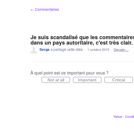
Aller
← Commentaires
au
contenu
Je suis scandalisé que les commentaires
dans un pays autoritaire, c'est très clair.
Serge
a partagé cette idée
·
1 octobre 2015
·
Signaler…
À quel point est-ce important pour vous ?
Not at all
Important
Critical
Yahoo
·
Condit