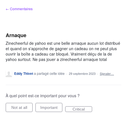
Aller
← Commentaires
au
contenu
Arnaque
Zinecheerful de yahoo est une belle arnaque aucun lot distribué
et quand on s'approche de gagner un cadeau on ne peut plus
ouvrir la boîte a cadeau car bloqué. Vraiment déçu de la de
yahoo surtout. Ne pas jouer a zinecheerful arnaque total
Eddy Thivet
a partagé cette idée
·
29 septembre 2023
·
Signaler…
À quel point est-ce important pour vous ?
Not at all
Important
Critical