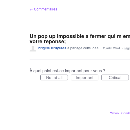
Aller
← Commentaires
au
contenu
Un pop up impossible a fermer qui m em
votre reponse;
brigitte Bruyeres
a partagé cette idée
·
2 juillet 2024
·
Sig
À quel point est-ce important pour vous ?
Not at all
Important
Critical
Yahoo
·
Condit