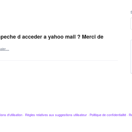
peche d acceder a yahoo mail ? Merci de
naler…
ions d'utilisation
·
Règles relatives aux suggestions utilisateur
·
Politique de confidentialité
·
Re