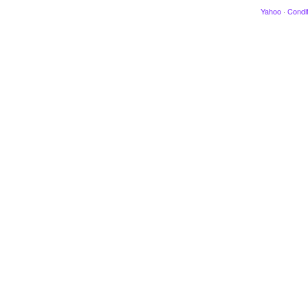
Yahoo
·
Condit