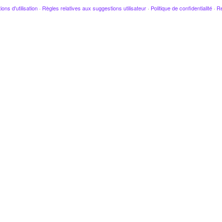
ions d'utilisation
·
Règles relatives aux suggestions utilisateur
·
Politique de confidentialité
·
Re