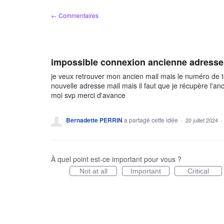
Aller
← Commentaires
au
contenu
impossible connexion ancienne adresse m
je veux retrouver mon ancien mail mais le numéro de t
nouvelle adresse mail mais il faut que je récupère l'a
moi svp merci d'avance
Bernadette PERRIN
a partagé cette idée
·
20 juillet 2024
·
À quel point est-ce important pour vous ?
Not at all
Important
Critical