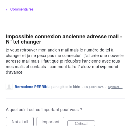
Aller
← Commentaires
au
contenu
impossible connexion ancienne adresse mail -
N° tel changer
je veux retrouver mon ancien mail mais le numéro de tel à
changer et je ne peux pas me connecter - j'ai crée une nouvelle
adresse mail mais il faut que je récupère l'ancienne avec tous
mes mails et contacts - comment faire ? aidez moi svp merci
d'avance
Bernadette PERRIN
a partagé cette idée
·
20 juillet 2024
·
Signaler…
À quel point est-ce important pour vous ?
Not at all
Important
Critical