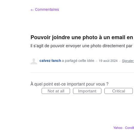
Aller
← Commentaires
au
contenu
Pouvoir joindre une photo à un email en
il s'agit de pouvoir envoyer une photo directement par l
calvez fanch
a partagé cette idée
·
19 août 2024
·
Signale
À quel point est-ce important pour vous ?
Not at all
Important
Critical
Yahoo
·
Condit