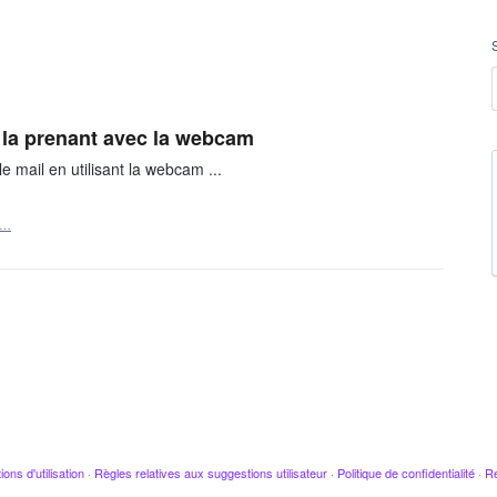
 la prenant avec la webcam
e mail en utilisant la webcam ...
r…
ions d'utilisation
·
Règles relatives aux suggestions utilisateur
·
Politique de confidentialité
·
Re