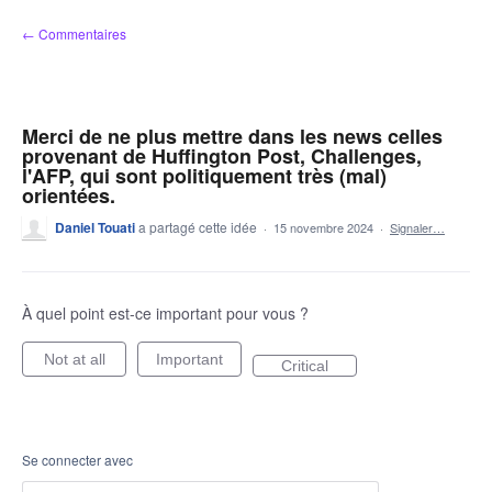
Aller
← Commentaires
au
contenu
Merci de ne plus mettre dans les news celles
provenant de Huffington Post, Challenges,
l'AFP, qui sont politiquement très (mal)
orientées.
Daniel Touati
a partagé cette idée
·
15 novembre 2024
·
Signaler…
À quel point est-ce important pour vous ?
Not at all
Important
Critical
Se connecter avec