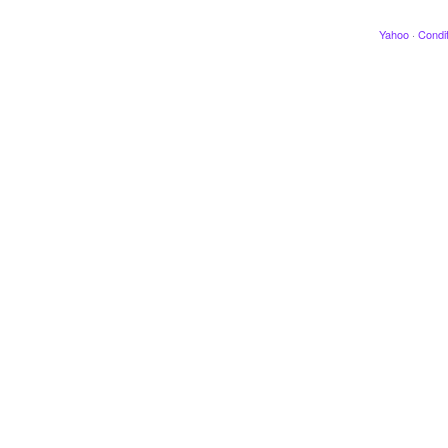
Yahoo
·
Condit