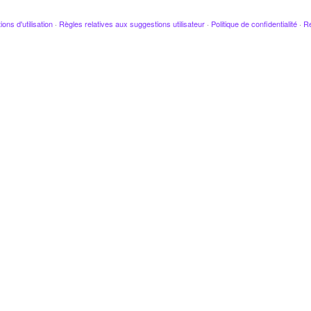
ions d'utilisation
·
Règles relatives aux suggestions utilisateur
·
Politique de confidentialité
·
Re