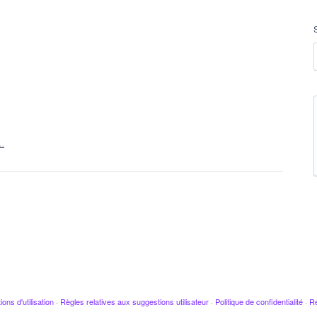
r…
ions d'utilisation
·
Règles relatives aux suggestions utilisateur
·
Politique de confidentialité
·
Re