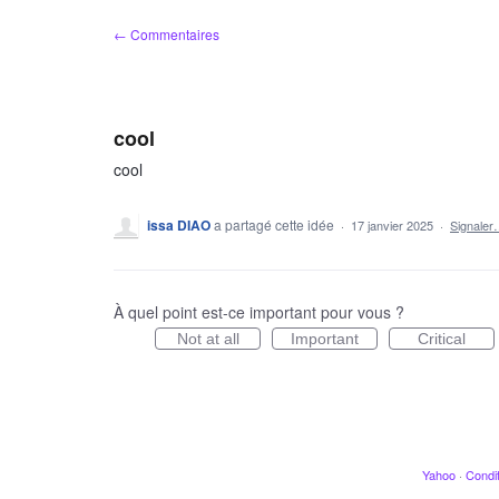
Aller
← Commentaires
au
contenu
cool
cool
issa DIAO
a partagé cette idée
·
17 janvier 2025
·
Signale
À quel point est-ce important pour vous ?
Not at all
Important
Critical
Yahoo
·
Condit