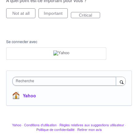
À quel point est-ce important pour vous ?
Not at all
Important
Critical
Se connecter avec
Recherche
Yahoo
Yahoo
·
Conditions d'utilisation
·
Règles relatives aux suggestions utilisateur
·
Politique de confidentialité
·
Retirer mon avis