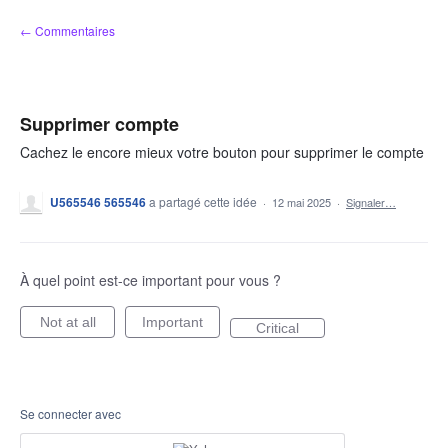
Aller
← Commentaires
au
contenu
Supprimer compte
Cachez le encore mieux votre bouton pour supprimer le compte
U565546 565546
a partagé cette idée
·
12 mai 2025
·
Signaler…
À quel point est-ce important pour vous ?
Not at all
Important
Critical
Se connecter avec