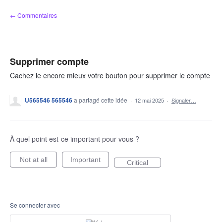
Aller
← Commentaires
au
contenu
Supprimer compte
Cachez le encore mieux votre bouton pour supprimer le compte
U565546 565546
a partagé cette idée
·
12 mai 2025
·
Signaler…
À quel point est-ce important pour vous ?
Not at all
Important
Critical
Se connecter avec