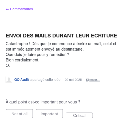
Aller
← Commentaires
au
contenu
ENVOI DES MAILS DURANT LEUR ECRITURE
Catastrophe ! Dès que je commence à écrire un mail, celui-ci
est immédiatement envoyé au destinataire.
Que dois-je faire pour y remédier ?
Bien cordialement,
O.
GO Audit
a partagé cette idée
·
29 mai 2025
·
Signaler…
À quel point est-ce important pour vous ?
Not at all
Important
Critical