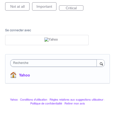
Not at all
Important
Critical
Se connecter avec
Recherche
Yahoo
Yahoo
·
Conditions d'utilisation
·
Règles relatives aux suggestions utilisateur
·
Politique de confidentialité
·
Retirer mon avis