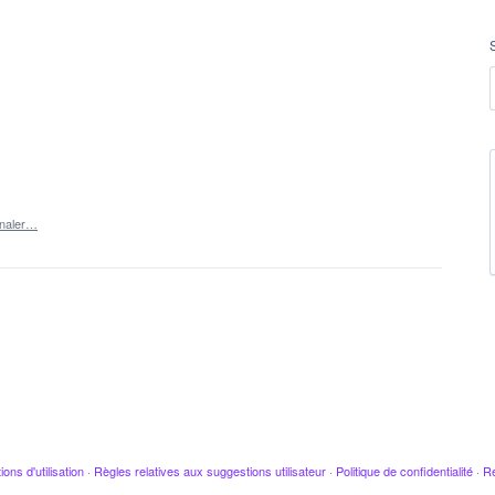
gnaler…
ions d'utilisation
·
Règles relatives aux suggestions utilisateur
·
Politique de confidentialité
·
Re