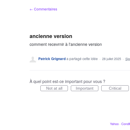
Aller
← Commentaires
au
contenu
ancienne version
comment recevrnir à l'ancienne version
Patrick Grignard
a partagé cette idée
·
28 juillet 2025
·
Si
À quel point est-ce important pour vous ?
Not at all
Important
Critical
Yahoo
·
Condit