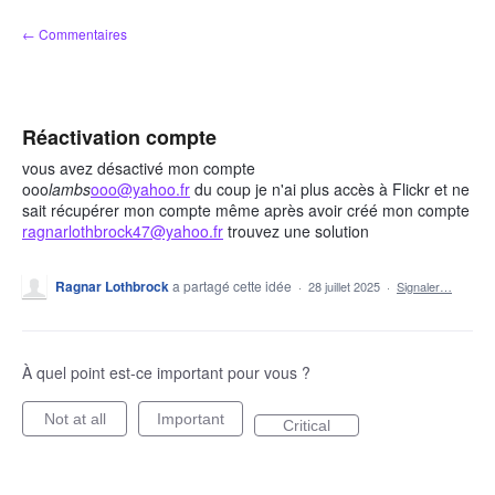
Aller
← Commentaires
au
contenu
Réactivation compte
vous avez désactivé mon compte
ooo
lambs
ooo@yahoo.fr
du coup je n'ai plus accès à Flickr et ne
sait récupérer mon compte même après avoir créé mon compte
ragnarlothbrock47@yahoo.fr
trouvez une solution
Ragnar Lothbrock
a partagé cette idée
·
28 juillet 2025
·
Signaler…
À quel point est-ce important pour vous ?
Not at all
Important
Critical