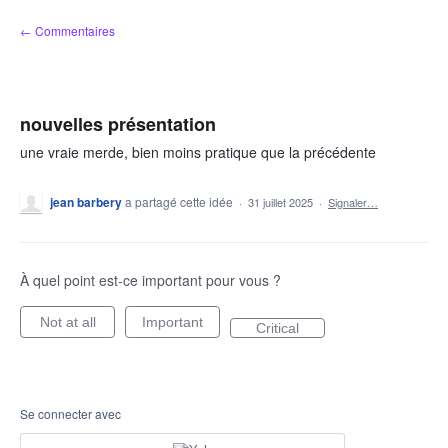
Aller
← Commentaires
au
contenu
nouvelles présentation
une vraie merde, bien moins pratique que la précédente
jean barbery
a partagé cette idée
·
31 juillet 2025
·
Signaler…
À quel point est-ce important pour vous ?
Not at all
Important
Critical
Se connecter avec