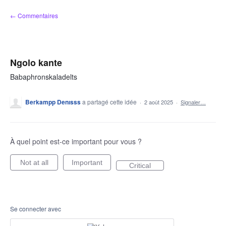
Aller
← Commentaires
au
contenu
Ngolo kante
Babaphronskaladelts
Berkampp Denısss
a partagé cette idée
·
2 août 2025
·
Signaler…
À quel point est-ce important pour vous ?
Not at all
Important
Critical
Se connecter avec