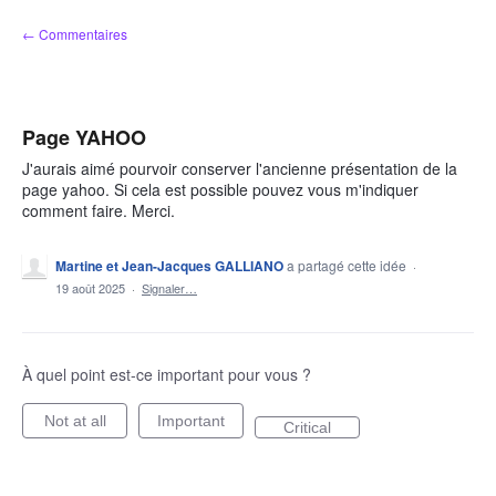
Aller
← Commentaires
au
contenu
Page YAHOO
J'aurais aimé pourvoir conserver l'ancienne présentation de la
page yahoo. Si cela est possible pouvez vous m'indiquer
comment faire. Merci.
Martine et Jean-Jacques GALLIANO
a partagé cette idée
·
19 août 2025
·
Signaler…
À quel point est-ce important pour vous ?
Not at all
Important
Critical