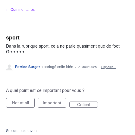
Aller
← Commentaires
au
contenu
sport
Dans la rubrique sport, cela ne parle quasiment que de foot
Grrrrrrrrrr..............
Patrice Surget
a partagé cette idée
·
29 août 2025
·
Signaler…
À quel point est-ce important pour vous ?
Not at all
Important
Critical
Se connecter avec