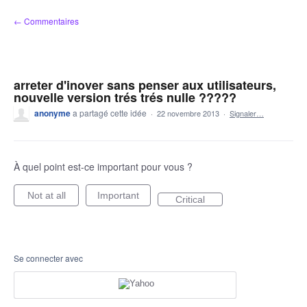
Aller
← Commentaires
au
contenu
arreter d'inover sans penser aux utilisateurs,
nouvelle version trés trés nulle ?????
anonyme
a partagé cette idée
·
22 novembre 2013
·
Signaler…
À quel point est-ce important pour vous ?
Not at all
Important
Critical
Se connecter avec