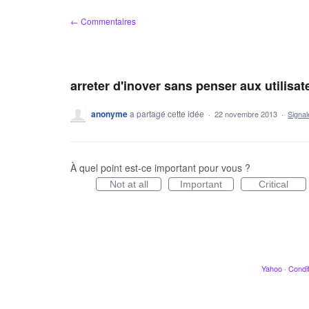
Aller
← Commentaires
au
contenu
arreter d'inover sans penser aux utilisat
anonyme
a partagé cette idée
·
22 novembre 2013
·
Signa
À quel point est-ce important pour vous ?
Not at all
Important
Critical
Yahoo
·
Condit