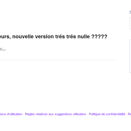
eurs, nouvelle version trés trés nulle ?????
ler…
ions d'utilisation
·
Règles relatives aux suggestions utilisateur
·
Politique de confidentialité
·
Re