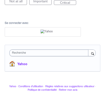
Not at all
Important
Critical
Se connecter avec
Recherche
Yahoo
Yahoo
·
Conditions d'utilisation
·
Règles relatives aux suggestions utilisateur
·
Politique de confidentialité
·
Retirer mon avis