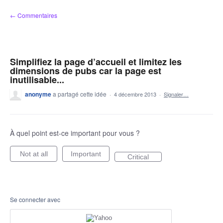
Aller
← Commentaires
au
contenu
Simplifiez la page d’accueil et limitez les
dimensions de pubs car la page est
inutilisable...
anonyme
a partagé cette idée
·
4 décembre 2013
·
Signaler…
À quel point est-ce important pour vous ?
Not at all
Important
Critical
Se connecter avec