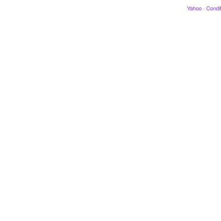
Yahoo
·
Condit