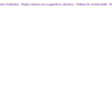
ions d'utilisation
·
Règles relatives aux suggestions utilisateur
·
Politique de confidentialité
·
Re