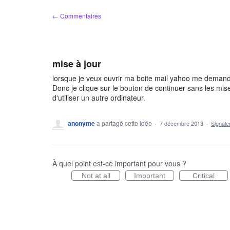
Aller
← Commentaires
au
contenu
mise à jour
lorsque je veux ouvrir ma boite mail yahoo me demande d
Donc je clique sur le bouton de continuer sans les mis
d'utiliser un autre ordinateur.
anonyme
a partagé cette idée
·
7 décembre 2013
·
Signal
À quel point est-ce important pour vous ?
Not at all
Important
Critical